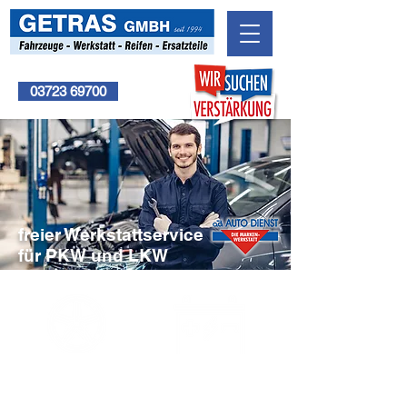
Rufen Sie uns an
03723 69700
freier Werkstattservice
für PKW und LKW
ERSATZTEILE
REIFEN